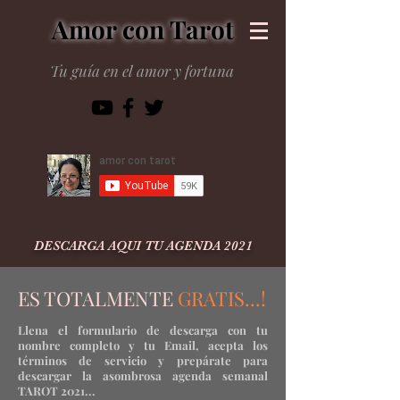
Amor con Tarot
Tu guía en el amor y fortuna
DESCARGA AQUI TU AGENDA 2021
ES TOTALMENTE
GRATIS...!
Llena el formulario de descarga con tu
nombre completo y tu Email, acepta los
términos
de servicio y
prepárate
para
descargar la asombrosa agenda semanal
TAROT 2021...